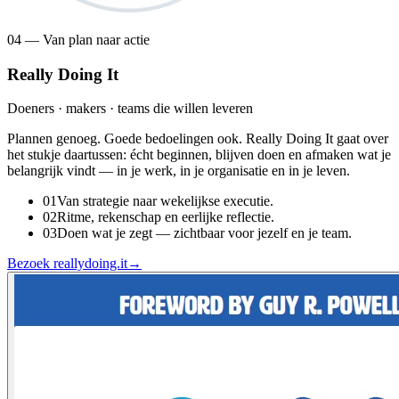
04 — Van plan naar actie
Really Doing It
Doeners · makers · teams die willen leveren
Plannen genoeg. Goede bedoelingen ook. Really Doing It gaat over
het stukje daartussen: écht beginnen, blijven doen en afmaken wat je
belangrijk vindt — in je werk, in je organisatie en in je leven.
0
1
Van strategie naar wekelijkse executie.
0
2
Ritme, rekenschap en eerlijke reflectie.
0
3
Doen wat je zegt — zichtbaar voor jezelf en je team.
Bezoek reallydoing.it
→