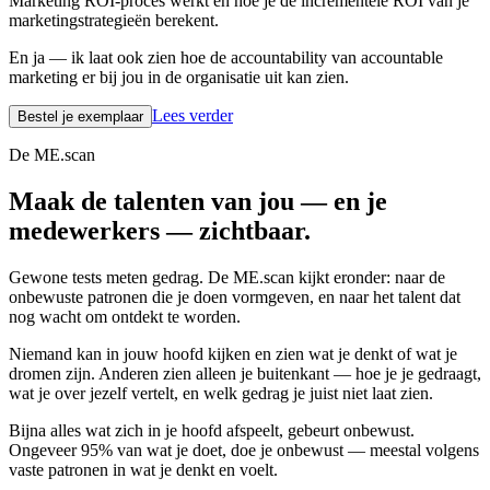
Marketing ROI-proces werkt en hoe je de incrementele ROI van je
marketingstrategieën berekent.
En ja — ik laat ook zien hoe de accountability van accountable
marketing er bij jou in de organisatie uit kan zien.
Lees verder
Bestel je exemplaar
De ME.scan
Maak de talenten van jou — en je
medewerkers — zichtbaar.
Gewone tests meten gedrag. De ME.scan kijkt eronder: naar de
onbewuste patronen die je doen vormgeven, en naar het talent dat
nog wacht om ontdekt te worden.
Niemand kan in jouw hoofd kijken en zien wat je denkt of wat je
dromen zijn. Anderen zien alleen je buitenkant — hoe je je gedraagt,
wat je over jezelf vertelt, en welk gedrag je juist niet laat zien.
Bijna alles wat zich in je hoofd afspeelt, gebeurt onbewust.
Ongeveer 95% van wat je doet, doe je onbewust — meestal volgens
vaste patronen in wat je denkt en voelt.