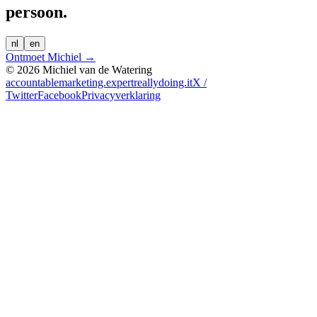
persoon.
nl
en
Ontmoet Michiel →
©
2026
Michiel van de Watering
accountablemarketing.expert
reallydoing.it
X /
Twitter
Facebook
Privacyverklaring