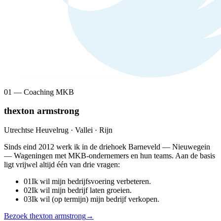
01 — Coaching MKB
thexton armstrong
Utrechtse Heuvelrug · Vallei · Rijn
Sinds eind 2012 werk ik in de driehoek Barneveld — Nieuwegein
— Wageningen met MKB-ondernemers en hun teams. Aan de basis
ligt vrijwel altijd één van drie vragen:
0
1
Ik wil mijn bedrijfsvoering verbeteren.
0
2
Ik wil mijn bedrijf laten groeien.
0
3
Ik wil (op termijn) mijn bedrijf verkopen.
Bezoek thexton armstrong
→